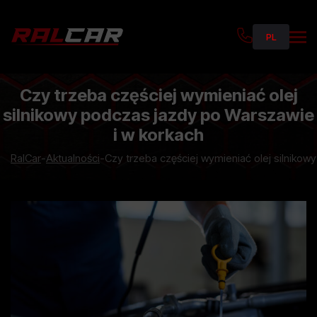
PL
RU
UKR
Czy trzeba częściej wymieniać olej
silnikowy podczas jazdy po Warszawie
i w korkach
RalCar
-
Aktualności
-
Czy trzeba częściej wymieniać olej silnikow