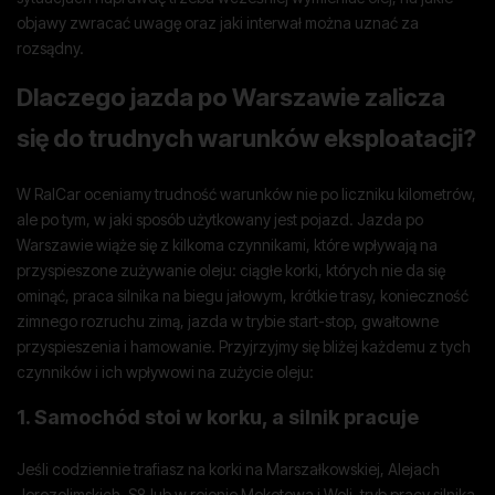
objawy zwracać uwagę oraz jaki interwał można uznać za
rozsądny.
Dlaczego jazda po Warszawie zalicza
się do trudnych warunków eksploatacji?
W RalCar oceniamy trudność warunków nie po liczniku kilometrów,
ale po tym, w jaki sposób użytkowany jest pojazd. Jazda po
Warszawie wiąże się z kilkoma czynnikami, które wpływają na
przyspieszone zużywanie oleju: ciągłe korki, których nie da się
ominąć, praca silnika na biegu jałowym, krótkie trasy, konieczność
zimnego rozruchu zimą, jazda w trybie start-stop, gwałtowne
przyspieszenia i hamowanie. Przyjrzyjmy się bliżej każdemu z tych
czynników i ich wpływowi na zużycie oleju:
1. Samochód stoi w korku, a silnik pracuje
Jeśli codziennie trafiasz na korki na Marszałkowskiej, Alejach
Jerozolimskich, S8 lub w rejonie Mokotowa i Woli, tryb pracy silnika