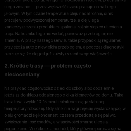
ulega zmianie — przez większość czasu pracuje on na biegu
jałowym. W tym czasie temperatura oleju nadal rośnie, silnik
pracuje w podwyższonej temperaturze, a olej ulega
zanieczyszczeniu produktami spalania, rośnie stopień utlenienia
oleju. Na liczniku tego nie widać, ponieważ przebieg się nie
zmienia. W pracy naszego serwisu takie przypadki są regularne:
przyjeżdża auto z niewielkim przebiegiem, a podczas diagnostyki
okazuje się, że olej jest już zużyty i stracił swoje właściwości.
2. Krótkie trasy — problem często
niedoceniany
Na przykład często wożisz dzieci do szkoły albo codziennie
jeździsz do sklepu oddalonego o kilka kilometrów od domu. Taka
trasa trwa zwykle 10–15 minut i silnik nie osiąga stabilnej
temperatury roboczej. Gdy silnik nie nagrzeje się wystarczająco, w
oleju gromadzi się kondensat, czasem przedostaje się paliwo,
zwiększa się ilość osadów, a właściwości smarne ulegają
pogorszeniu. W efekcie samochód, który głównie porusza się na