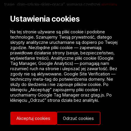
trasie „dom–szkoła–sklep–praca”, wymaga częstszej
wymiany
oleju
.
Ustawienia cookies
3. Zimne rozruchy zimą
Na tej stronie używane są pliki cookie i podobne
Klimat w województwie mazowieckim trudno uznać za
technologie. Szanujemy Twoją prywatność, dlatego
skrypty analityczne uruchamiane są dopiero po Twojej
ekstremalny. Jednak zimą warunki pracy silnika nie są tu idealne.
zgodzie. Niezbędne pliki cookie — zapewniają
Dodatkowo kierowcy często nie mają czasu na rozgrzewanie
prawidłowe działanie strony (sesje, bezpieczeństwo,
silnika. Podczas zimnego startu olej jest gęstszy, ciśnienie oleju nie
wyświetlanie treści). Analityczne pliki cookie (Google
Tag Manager, Google Analytics) — pomagają nam
buduje się od razu, silnik zużywa się szybciej, a mieszanka
rozumieć ruch na stronie i ulepszać jej zawartość. Bez
paliwowa musi być wzbogacona.
zgody nie są aktywowane. Google Site Verification —
techniczny meta-tag do potwierdzenia domeny. Nie
4. System start-stop
służy do śledzenia i nie zapisuje plików cookie. Po
kliknięciu „Akceptuję” zapisujemy pliki cookie i
uruchamiamy Google Tag Manager oraz gtag.js. Po
System start-stop, w który wyposażona jest większość
kliknięciu „Odrzuć” strona działa bez analityki.
nowoczesnych aut, negatywnie wpływa na stan oleju. Nie
oznacza to, że system jest zły — pomaga oszczędzać paliwo, ale
jednocześnie stawia wyższe wymagania wobec oleju, jego
Akceptuj cookies
Odrzuć cookies
jakości, zgodności z normami oraz terminów wymiany.