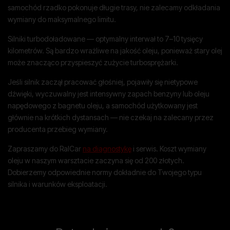
samochód rzadko pokonuje długie trasy, nie zalecamy odkładania
wymiany do maksymalnego limitu.
Silniki turbodoładowane — optymalny interwał to 7–10 tysięcy
kilometrów. Są bardzo wrażliwe na jakość oleju, ponieważ stary olej
może znacząco przyspieszyć zużycie turbosprężarki.
Jeśli silnik zaczął pracować głośniej, pojawiły się nietypowe
dźwięki, wyczuwalny jest intensywny zapach benzyny lub oleju
napędowego z bagnetu oleju, a samochód użytkowany jest
głównie na krótkich dystansach — nie czekaj na zalecany przez
producenta przebieg wymiany.
Zapraszamy do RalCar
na diagnostykę
i serwis. Koszt wymiany
oleju w naszym warsztacie zaczyna się od 200 złotych.
Dobierzemy odpowiednie normy dokładnie do Twojego typu
silnika i warunków eksploatacji.