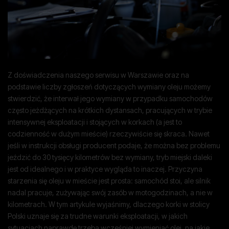
Z doświadczenia naszego serwisu w Warszawie oraz na
podstawie liczby zgłoszeń dotyczących wymiany oleju możemy
stwierdzić, że interwał jego wymiany w przypadku samochodów
często jeżdżących na krótkich dystansach, pracujących w trybie
intensywnej eksploatacji i stojących w korkach (a jest to
codzienność w dużym mieście) rzeczywiście się skraca. Nawet
jeśli w instrukcji obsługi producent podaje, że można bez problemu
jeździć do 30 tysięcy kilometrów bez wymiany, tryb miejski daleki
jest od idealnego i w praktyce wygląda to inaczej. Przyczyna
starzenia się oleju w mieście jest prosta: samochód stoi, ale silnik
nadal pracuje, zużywając swój zasób w motogodzinach, a nie w
kilometrach. W tym artykule wyjaśnimy, dlaczego korki w stolicy
Polski uznaje się za trudne warunki eksploatacji, w jakich
sytuacjach naprawdę trzeba wcześniej wymieniać olej, na jakie