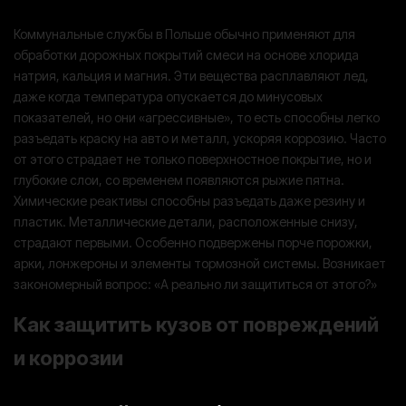
Коммунальные службы в Польше обычно применяют для
обработки дорожных покрытий смеси на основе хлорида
натрия, кальция и магния. Эти вещества расплавляют лед,
даже когда температура опускается до минусовых
показателей, но они «агрессивные», то есть способны легко
разъедать краску на авто и металл, ускоряя коррозию. Часто
от этого страдает не только поверхностное покрытие, но и
глубокие слои, со временем появляются рыжие пятна.
Химические реактивы способны разъедать даже резину и
пластик. Металлические детали, расположенные снизу,
страдают первыми. Особенно подвержены порче порожки,
арки, лонжероны и элементы тормозной системы. Возникает
закономерный вопрос: «А реально ли защититься от этого?»
Как защитить кузов от повреждений
и коррозии
Обезопасить свое авто от разъедания кузова можно с