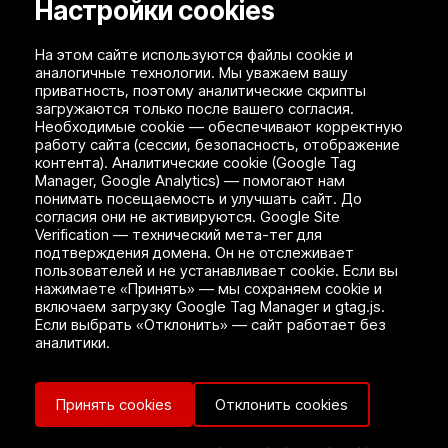
Настройки cookies
помощью антикоррозийной обработки. Рекомендуется
проводить процедуру дважды в год. Особенно тщательно
На этом сайте используются файлы cookie и
рекомендуется обрабатывать днище и скрытые полости.
аналогичные технологии. Мы уважаем вашу
приватность, поэтому аналитические скрипты
Лучше наносить защитное восковое покрытие на всю
загружаются только после вашего согласия.
поверхность кузова. Это создаст барьер для реагентов, что
Необходимые cookie — обеспечивают корректную
особенно важно для передней части кузова.
работу сайта (сессии, безопасность, отображение
контента). Аналитические cookie (Google Tag
Меры профилактики и защиты также включают мойку
Manager, Google Analytics) — помогают нам
машины. Многие водители с приходом холодов откладывают
понимать посещаемость и улучшать сайт. До
согласия они не активируются. Google Site
эту процедуру до лучших времен. Но банные процедуры
Verification — технический мета-тег для
действительно могут защитить транспортное средство. Мыть
подтверждения домена. Он не отслеживает
лучше в теплые дни и делать это как можно чаще, чтобы
пользователей и не устанавливает cookie. Если вы
нажимаете «Принять» — мы сохраняем cookie и
смыть всю соль. Рекомендуется использовать шампуни с
включаем загрузку Google Tag Manager и gtag.js.
нейтральным содержанием pH 7. Особое внимание стоит
Если выбрать «Отклонить» — сайт работает без
уделить подкрылкам и колесным аркам, так как там
аналитики.
отмечается наибольшее скопление грязи с реагентами.
Не стоит забывать и про очистку автомобильных дисков. Они
Принять cookies
Отклонить cookies
также страдают от негативного воздействия реагентов,
особенно кованые и литые. Обработку нужно проводить хотя